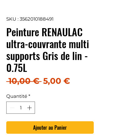
SKU : 3562010188491
Peinture RENAULAC
ultra-couvrante multi
supports Gris de lin -
0.75L
Prix original
Prix promotionn
 10,00 € 
5,00 €
Quantité
*
Ajouter au Panier