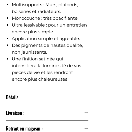
Multisupports : Murs, plafonds,
boiseries et radiateurs.
Monocouche : très opacifiante.
Ultra lessivable : pour un entretien
encore plus simple.
Application simple et agréable.
Des pigments de hautes qualité,
non jaunissants.
Une finition satinée qui
intensifiera la luminosité de vos
pièces de vie et les rendront
encore plus chaleureuses !
Détails
La peinture couleur
Multisupports RENAULAC
a été
Livraison :
développée pour faciliter votre projet peinture.
Multisupports et ultra-couvrante, elle s’applique
Livraison à domicile sous 24 à 48h
facilement sur tous vos murs, boiseries et radiateurs,
Retrait en magasin :
Point relais sous 2 à 3 jours – offert dès 60 € d’achat