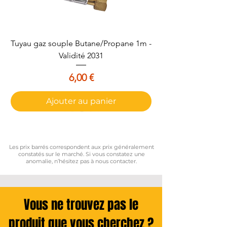
Tuyau gaz souple Butane/Propane 1m -
Validité 2031
Prix
6,00 €
Ajouter au panier
Les prix barrés correspondent aux prix généralement
constatés sur le marché. Si vous constatez une
anomalie, n’hésitez pas à nous contacter.
Vous ne trouvez pas le
produit que vous cherchez ?