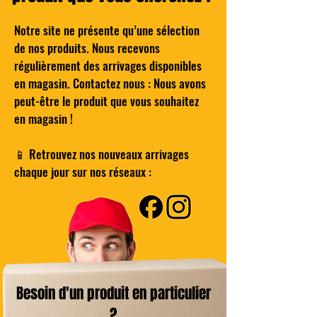
Notre site ne présente qu’une sélection
de nos produits. Nous recevons
Cocktail - Le NEGRONI du BARTELEUR
Mazda Ceraline 10 – Radiateur à inertie
COMPO Bureau droit classique décor
BROME Traitement Choc - Oxygène
Wilkinson Hydro 5 Lames de rasoir
Compresseur hybride TE-AC 18/11
régulièrement des arrivages disponibles
LiAC - Solo - Power X-Change EINHELL
Actif - Pastilles 20g - Boîte de 1kG
pour Homme Pack de 4
gris et blanc - L 101 cm
céramique 1000W
en magasin. Contactez nous : Nous avons
Prix
25,00 €
peut-être le produit que vous souhaitez
Prix original
Prix original
Prix original
Prix
Prix
Prix promotionnel
Prix promotionnel
Prix promotionnel
14,00 €
45,00 €
39,00 €
25,00 €
4,00 €
99,00 €
29,99 €
8,00 €
en magasin !
Ajouter au panier
Ajouter au panier
Ajouter au panier
Ajouter au panier
Ajouter au panier
Ajouter au panier
📱 Retrouvez nos nouveaux arrivages
chaque jour sur nos réseaux :
Besoin d'un produit en particulier
?