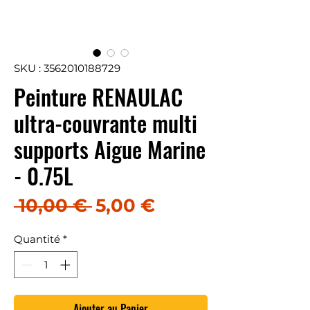
SKU : 3562010188729
Peinture RENAULAC
ultra-couvrante multi
supports Aigue Marine
- 0.75L
Prix original
Prix promotionn
 10,00 € 
5,00 €
Quantité
*
Ajouter au Panier