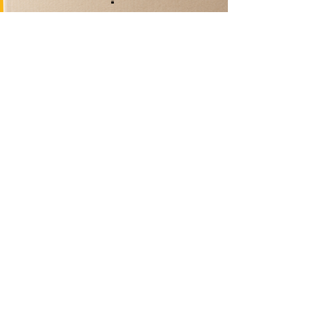
Contactez-nous
Livraison Domicile
sous 24/48h
Livraison Point Relais
OFFERTE
dès 60€*
Echanges & Retours facilités
Plus de 30 ans d’expertise
dans le déstockage