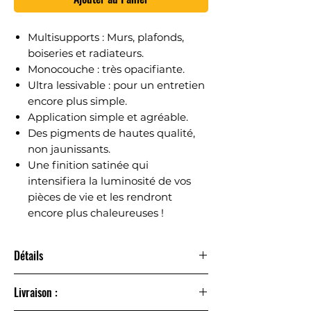
Multisupports : Murs, plafonds,
boiseries et radiateurs.
Monocouche : très opacifiante.
Ultra lessivable : pour un entretien
encore plus simple.
Application simple et agréable.
Des pigments de hautes qualité,
non jaunissants.
Une finition satinée qui
intensifiera la luminosité de vos
pièces de vie et les rendront
encore plus chaleureuses !
Détails
La peinture couleur
Multisupports RENAULAC
a été
Livraison :
développée pour faciliter votre projet peinture.
Multisupports et ultra-couvrante, elle s’applique