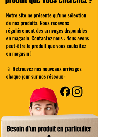
Notre site ne présente qu’une sélection
de nos produits. Nous recevons
Cocktail - Le NEGRONI du BARTELEUR
Mazda Ceraline 10 – Radiateur à inertie
COMPO Bureau droit classique décor
BROME Traitement Choc - Oxygène
Wilkinson Hydro 5 Lames de rasoir
Compresseur hybride TE-AC 18/11
régulièrement des arrivages disponibles
LiAC - Solo - Power X-Change EINHELL
Actif - Pastilles 20g - Boîte de 1kG
pour Homme Pack de 4
gris et blanc - L 101 cm
céramique 1000W
en magasin. Contactez nous : Nous avons
Prix
25,00 €
peut-être le produit que vous souhaitez
Prix original
Prix original
Prix original
Prix
Prix
Prix promotionnel
Prix promotionnel
Prix promotionnel
14,00 €
45,00 €
39,00 €
25,00 €
4,00 €
99,00 €
29,99 €
8,00 €
en magasin !
Ajouter au panier
Ajouter au panier
Ajouter au panier
Ajouter au panier
Ajouter au panier
Ajouter au panier
📱 Retrouvez nos nouveaux arrivages
chaque jour sur nos réseaux :
Besoin d'un produit en particulier