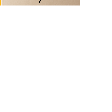
?
Contactez-nous
Livraison Domicile
sous 24/48h
Livraison Point Relais
OFFERTE
dès 60€*
Echanges & Retours facilités
Plus de 30 ans d’expertise
dans le déstockage