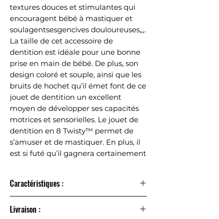
textures douces et stimulantes qui
encouragent bébé à mastiquer et
soulagentsesgencives douloureuses,,,.
La taille de cet accessoire de
dentition est idéale pour une bonne
prise en main de bébé. De plus, son
design coloré et souple, ainsi que les
bruits de hochet qu’il émet font de ce
jouet de dentition un excellent
moyen de développer ses capacités
motrices et sensorielles. Le jouet de
dentition en 8 Twisty™ permet de
s’amuser et de mastiquer. En plus, il
est si futé qu’il gagnera certainement
le cœur des mamans et des bébés !
Caractéristiques :
Que les maux des poussées dentaires disparaissent!
Livraison :
Le jouet de dentition stimule les gencives de bébé et