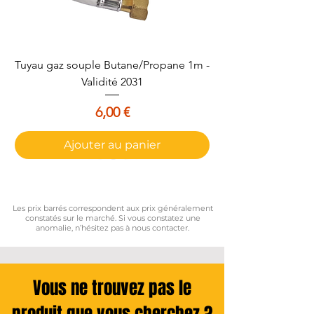
Tuyau gaz souple Butane/Propane 1m -
Validité 2031
Prix
6,00 €
Ajouter au panier
Les prix barrés correspondent aux prix généralement
constatés sur le marché. Si vous constatez une
anomalie, n’hésitez pas à nous contacter.
Vous ne trouvez pas le
produit que vous cherchez ?