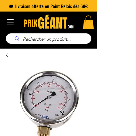
🚚 Livraison offerte en Point Relais dès 60€