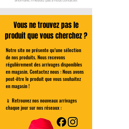
anomalie, n’hésitez pas à nous contacter.
Vous ne trouvez pas le
produit que vous cherchez ?
Notre site ne présente qu’une sélection
de nos produits. Nous recevons
Cocktail - Le NEGRONI du BARTELEUR
Mazda Ceraline 10 – Radiateur à inertie
COMPO Bureau droit classique décor
BROME Traitement Choc - Oxygène
Wilkinson Hydro 5 Lames de rasoir
Compresseur hybride TE-AC 18/11
régulièrement des arrivages disponibles
LiAC - Solo - Power X-Change EINHELL
Actif - Pastilles 20g - Boîte de 1kG
pour Homme Pack de 4
gris et blanc - L 101 cm
céramique 1000W
en magasin. Contactez nous : Nous avons
Prix
25,00 €
peut-être le produit que vous souhaitez
Prix original
Prix original
Prix original
Prix
Prix
Prix promotionnel
Prix promotionnel
Prix promotionnel
14,00 €
45,00 €
39,00 €
25,00 €
4,00 €
99,00 €
29,99 €
8,00 €
en magasin !
Ajouter au panier
Ajouter au panier
Ajouter au panier
Ajouter au panier
Ajouter au panier
Ajouter au panier
📱 Retrouvez nos nouveaux arrivages
chaque jour sur nos réseaux :