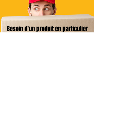
Besoin d'un produit en particulier
?
Contactez-nous
Livraison Domicile
sous 24/48h
Livraison Point Relais
OFFERTE
dès 60€*