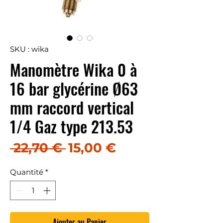
SKU : wika
Manomètre Wika 0 à
16 bar glycérine Ø63
mm raccord vertical
1/4 Gaz type 213.53
Prix original
Prix promotion
 22,70 € 
15,00 €
Quantité
*
Ajouter au Panier