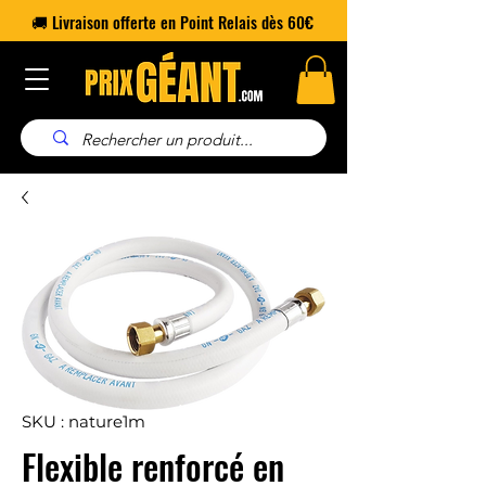
🚚 Livraison offerte en Point Relais dès 60€
SKU : nature1m
Flexible renforcé en