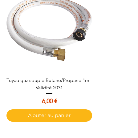
Tuyau gaz souple Butane/Propane 1m -
Validité 2031
Prix
6,00 €
Ajouter au panier