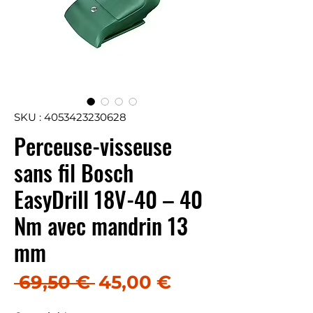
SKU : 4053423230628
Perceuse-visseuse
sans fil Bosch
EasyDrill 18V-40 – 40
Nm avec mandrin 13
mm
Prix original
Prix promotion
 69,50 € 
45,00 €