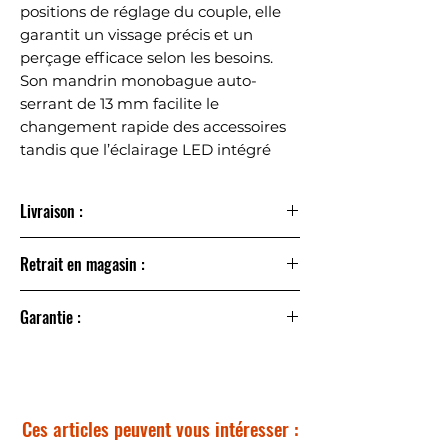
positions de réglage du couple, elle
garantit un vissage précis et un
perçage efficace selon les besoins.
Son mandrin monobague auto-
serrant de 13 mm facilite le
changement rapide des accessoires
tandis que l’éclairage LED intégré
améliore la visibilité dans les zones
sombres.
Livraison :
Compatible avec le système Power
Livraison à domicile sous 24 à 48h
Retrait en magasin :
For All 18V, cette perceuse-visseuse
Point relais sous 2 à 3 jours – offert dès 60 € d’achat
fonctionne avec une batterie
Retrait en magasin gratuit sous 24 à 48h
interchangeable utilisable sur de
Garantie :
Commandez en ligne et récupérez votre commande
nombreux outils Bosch Home &
directement dans notre magasin à
Nivolas-Vermelle
Paiement 100% sécurisé
Garden.
(38300)
, sans frais.
Livraison en France & Belgique
Service client à votre écoute
Livrée sans batterie ni chargeur.
Paiement en 4x sans frais dès 30€
Ces articles peuvent vous intéresser :
Garantie légale 2 ans