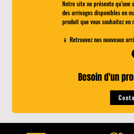
Notre site ne présente qu’une 
Cocktail - Le NEGRONI du
Aperçu rapide
Wilkinson H
A
des arrivages disponibles en m
BARTELEUR
pour 
produit que vous souhaitez en 
Prix
P
25,00 €
8
📱 Retrouvez nos nouveaux arri
Ajouter au panier
Ajo
Besoin d'un prod
Conta