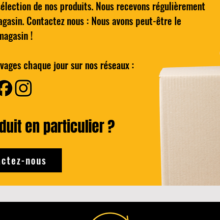
sélection de nos produits. Nous recevons régulièrement
ydro 5 Lames de rasoir
perçu rapide
agasin. Contactez nous : Nous avons peut-être le
Homme Pack de 4
magasin !
rix original
Prix promotionnel
4,00 €
,00 €
vages chaque jour sur nos réseaux :
uter au panier
uit en particulier ?
ctez-nous