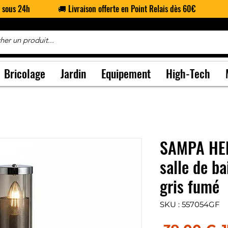
n sous 24h
🚚 Livraison offerte en Point Relais dès 60€
Bricolage
Jardin
Equipement
High-Tech
SAMPA HEL
salle de b
gris fumé
SKU : 557054GF