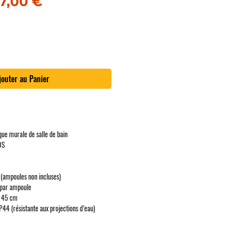
rix original
Prix promotionnel
17,00 €
jouter au Panier
ue murale de salle de bain
OS
 (ampoules non incluses)
par ampoule
 45 cm
P44 (résistante aux projections d’eau)