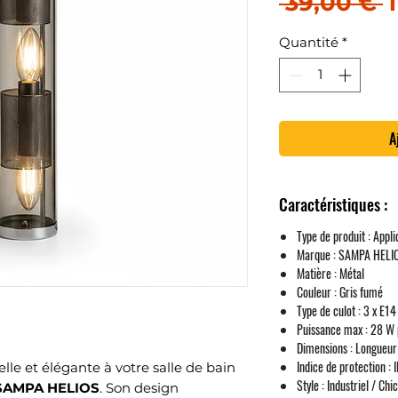
P
 39,00 € 
Quantité
*
A
Caractéristiques :
Type de produit :
Appliq
Marque :
SAMPA HELI
Matière :
Métal
Couleur :
Gris fumé
Type de culot :
3 x E14
Puissance max :
28 W 
Dimensions :
Longueur
Indice de protection :
I
le et élégante à votre salle de bain
Style :
Industriel / Chic
SAMPA HELIOS
. Son design