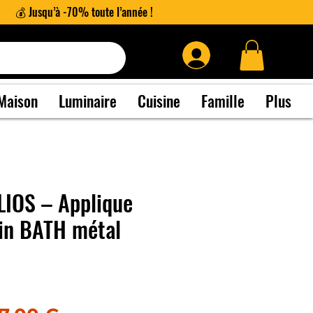
💰 Jusqu’à -70% toute l’année !
Maison
Luminaire
Cuisine
Famille
Plus
IOS – Applique
ain BATH métal