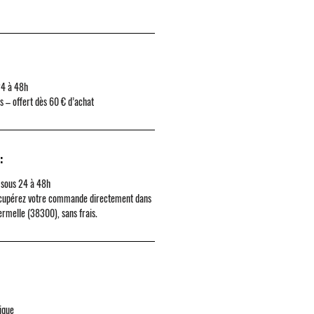
24 à 48h
rs – offert dès 60 € d’achat
:
 sous 24 à 48h
cupérez votre commande directement dans
ermelle (38300)
, sans frais.
ique