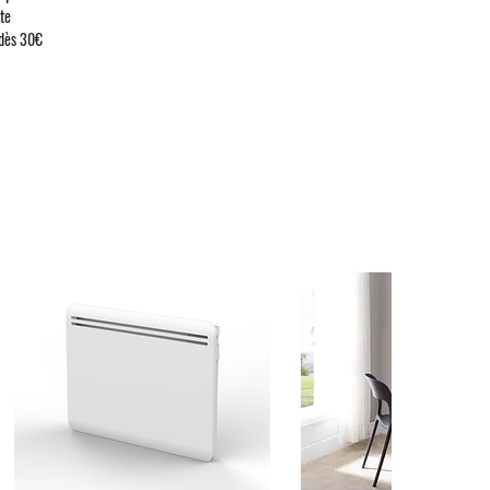
ute
 dès 30€