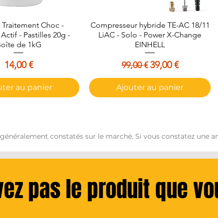
Traitement Choc -
perçu rapide
Compresseur hybride TE-AC 18/11
Aperçu rapide
ctif - Pastilles 20g -
LiAC - Solo - Power X-Change
oîte de 1kG
EINHELL
Prix
Prix original
Prix promotionn
14,00 €
39,00 €
99,00 €
uter au panier
Ajouter au panier
 généralement constatés sur le marché. Si vous constatez une an
vez pas le produit que v