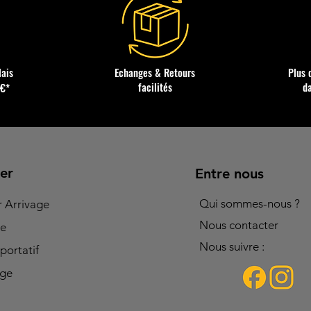
lais
Echanges & Retours
Plus 
facilités
d
0€*
er
Entre nous
Qui sommes-nous ?
r Arrivage
Nous contacter
re
Nous suivre :
portatif
age