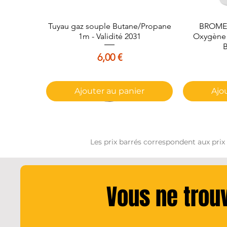
Tuyau gaz souple Butane/Propane
Aperçu rapide
BROME 
A
1m - Validité 2031
Oxygène A
B
Prix
6,00 €
Ajouter au panier
Ajo
Les prix barrés correspondent aux prix
Vous ne trou