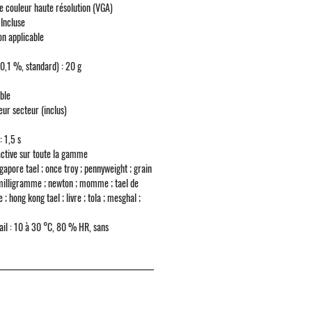
e couleur haute résolution (VGA)
Incluse
n applicable
0,1 %, standard) :
20 g
ble
ur secteur (inclus)
:
1,5 s
ctive sur toute la gamme
apore tael ; once troy ; pennyweight ; grain
 ; milligramme ; newton ; momme ; tael de
; hong kong tael ; livre ; tola ; mesghal ;
il :
10 à 30 °C, 80 % HR, sans