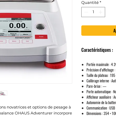
Quantité
*
A
Caractéristiques :
Portée maximale :
4 2
Précision d’affichage :
Taille du plateau :
195 
Calibrage interne :
Aut
Pare-brise :
—
Porte automatique :
No
Afficheur auxiliaire :
Ac
Autonomie de la batter
ns novatrices et options de pesage à
Communication :
USB ;
Dimensions :
354 × 100
 la balance OHAUS Adventurer incorpore