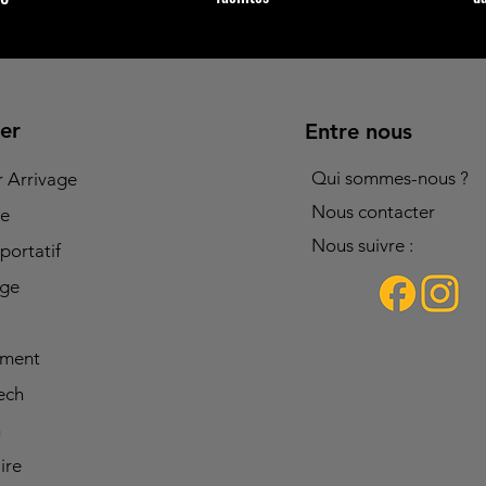
er
Entre nous
Qui sommes-nous ?
r Arrivage
Nous contacter
re
Nous suivre :
portatif
age
ement
ech
n
ire