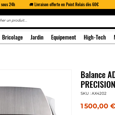
n sous 24h
🚚 Livraison offerte en Point Relais dès 60€
Bricolage
Jardin
Equipement
High-Tech
Balance 
PRECISIO
SKU : AX4202
1 500,00 