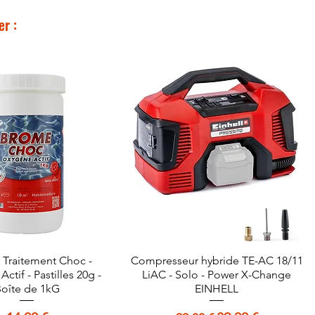
er :
Traitement Choc -
perçu rapide
Compresseur hybride TE-AC 18/11
Aperçu rapide
ctif - Pastilles 20g -
LiAC - Solo - Power X-Change
oîte de 1kG
EINHELL