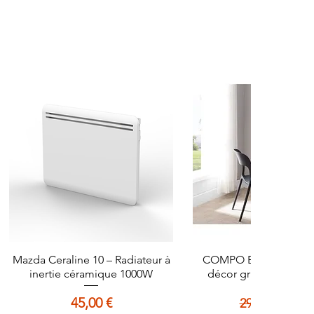
Mazda Ceraline 10 – Radiateur à
Aperçu rapide
COMPO Bureau droit c
Aperçu rapid
inertie céramique 1000W
décor gris et blanc -
Prix
Prix original
Prix 
45,00 €
25,00
29,99 €