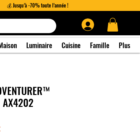
💰 Jusqu’à -70% toute l’année !
Maison
Luminaire
Cuisine
Famille
Plus
ADVENTURER™
N AX4202
Prix
€