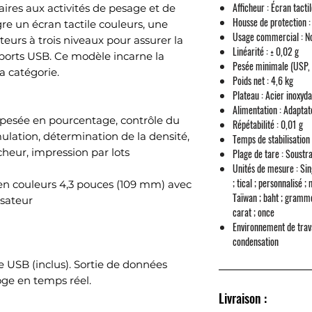
Afficheur :
Écran tactil
aires aux activités de pesage et de
Housse de protection :
re un écran tactile couleurs, une
Usage commercial :
No
teurs à trois niveaux pour assurer la
Linéarité :
± 0,02 g
orts USB. Ce modèle incarne la
Pesée minimale (USP, 
a catégorie.
Poids net :
4,6 kg
Plateau :
Acier inoxyda
Alimentation :
Adaptate
pesée en pourcentage, contrôle du
Répétabilité :
0,01 g
lation, détermination de la densité,
Temps de stabilisation 
icheur, impression par lots
Plage de tare :
Soustra
Unités de mesure :
Sing
; tical ; personnalisé
en couleurs 4,3 pouces (109 mm) avec
Taïwan ; baht ; gramme 
isateur
carat ; once
Environnement de trava
condensation
 USB (inclus). Sortie de données
ge en temps réel.
Livraison :