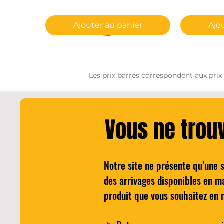
Ajouter au panier
Ajo
Les prix barrés correspondent aux prix
Vous ne trou
Notre site ne présente qu’une 
Cocktail - Le NEGRONI du
Aperçu rapide
Wilkinson H
A
des arrivages disponibles en m
BARTELEUR
pour 
produit que vous souhaitez en 
Prix
P
25,00 €
8