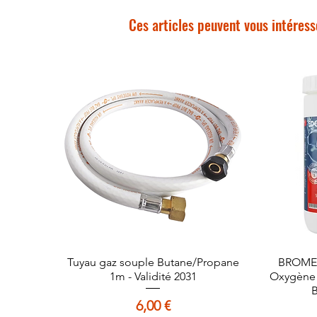
Ces articles peuvent vous intéress
Tuyau gaz souple Butane/Propane
Aperçu rapide
BROME 
A
1m - Validité 2031
Oxygène A
B
Prix
6,00 €