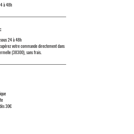
24 à 48h
:
 sous 24 à 48h
cupérez votre commande directement dans
ermelle (38300)
, sans frais.
ique
ute
 dès 30€