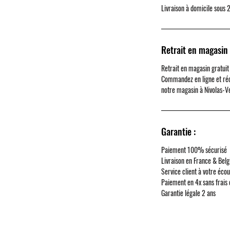
 ABS, plateau inox, cage de pesée en
Livraison à domicile sous 
 fixation supérieure à double panneaux
te (1mg uniquement), indicateur de
chet de pesée intégré, dispositif de
ibrage, housse complète de protection
Retrait en magasin 
tion
Retrait en magasin gratuit
ntaux, tare automatique, points
Commandez en ligne et ré
nnables par l'utilisateur, protection
notre magasin à
Nivolas-V
tialiser, paramètres de
impression de données
ur, numéros de projet et ID utilisateur
Garantie :
 jusqu'à 9 langues d'utilisation
Paiement 100% sécurisé
Livraison en France & Belg
Service client à votre éco
Paiement en 4x sans frais
Garantie légale 2 ans