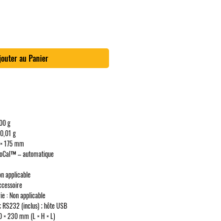
jouter au Panier
00 g
0,01 g
× 175 mm
oCal™ – automatique
n applicable
cessoire
ie :
Non applicable
 RS232 (inclus) ; hôte USB
 × 230 mm (L × H × L)