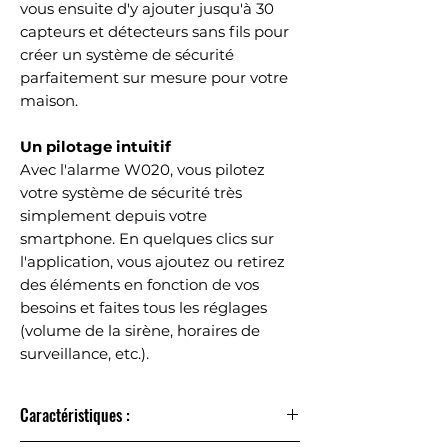
vous ensuite d'y ajouter jusqu'à 30
capteurs et détecteurs sans fils pour
créer un système de sécurité
parfaitement sur mesure pour votre
maison.
Un pilotage intuitif
Avec l'alarme W020, vous pilotez
votre système de sécurité très
simplement depuis votre
smartphone. En quelques clics sur
l'application, vous ajoutez ou retirez
des éléments en fonction de vos
besoins et faites tous les réglages
(volume de la sirène, horaires de
surveillance, etc.).
Un design élégant
Caractéristiques :
Un design incurvé aux lignes pures,
une surface polie haute qualité,