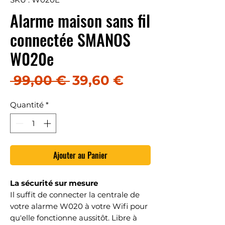
Alarme maison sans fil
connectée SMANOS
W020e
Prix original
Prix promotion
 99,00 € 
39,60 €
Quantité
*
Ajouter au Panier
La sécurité sur mesure
Il suffit de connecter la centrale de
votre alarme W020 à votre Wifi pour
qu'elle fonctionne aussitôt. Libre à