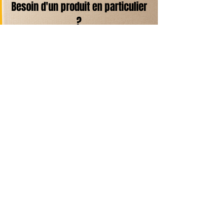
Besoin d'un produit en particulier
?
Contactez-nous
Livraison Domicile
sous 24/48h
Livraison Point Relais
OFFERTE
dès 60€*
Echanges & Retours facilités
Plus de 30 ans d’expertise