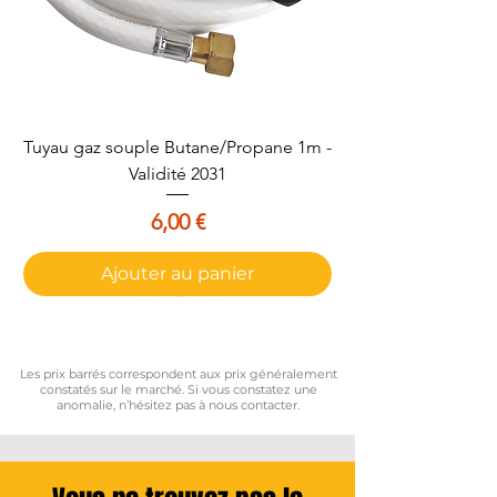
heures en cas de panne de courant.
Sirène intérieure de 105dB.
Nombreux accessoires Smanos disponibles pour
compléter votre système.
Tuyau gaz souple Butane/Propane 1m -
Validité 2031
Prix
6,00 €
Ajouter au panier
Les prix barrés correspondent aux prix généralement
constatés sur le marché. Si vous constatez une
anomalie, n’hésitez pas à nous contacter.