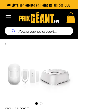
🚚 Livraison offerte en Point Relais dès 60€
SKU : W020E