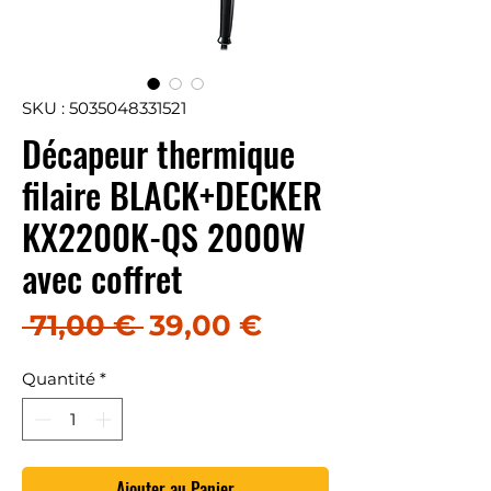
SKU : 5035048331521
Décapeur thermique
filaire BLACK+DECKER
KX2200K-QS 2000W
avec coffret
Prix original
Prix promotion
 71,00 € 
39,00 €
Quantité
*
Ajouter au Panier