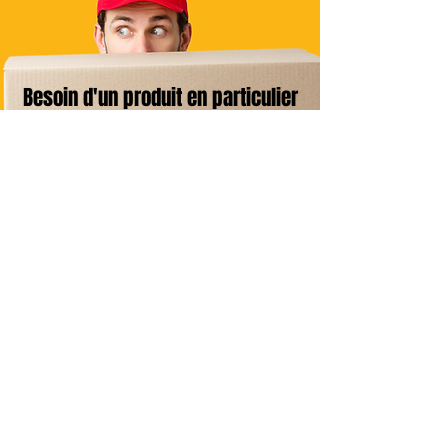
Besoin d'un produit en particulier
?
Contactez-nous
Livraison Domicile
sous 24/48h
Livraison Point Relais
OFFERTE
dès 60€*