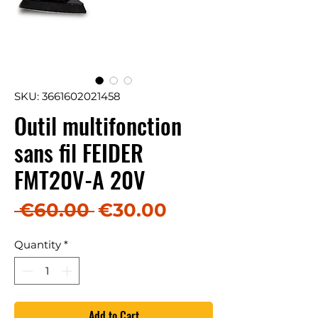
SKU: 3661602021458
Outil multifonction
sans fil FEIDER
FMT20V-A 20V
Regular Price
Sale Price
 €60.00 
€30.00
Quantity
*
Add to Cart