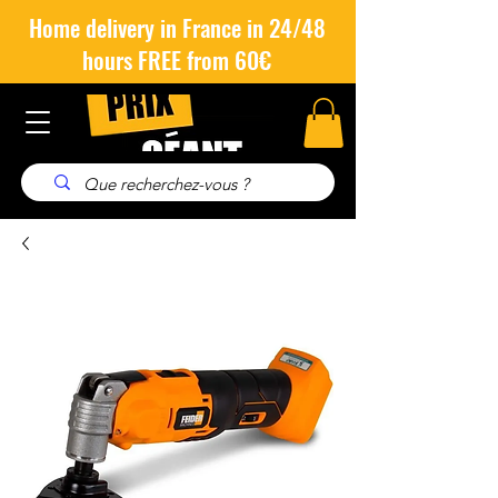
Home delivery in France in 24/48
hours FREE from 60€