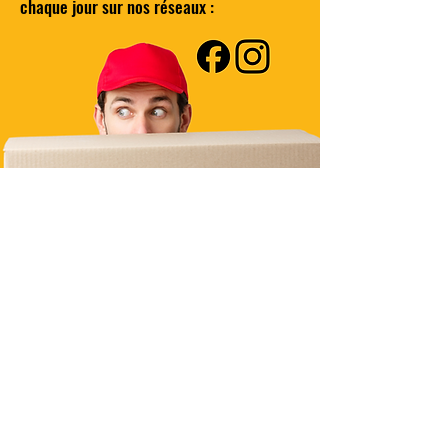
chaque jour sur nos réseaux :
Besoin d'un produit en particulier
?
Contactez-nous
Livraison Domicile
sous 24/48h
Livraison Point Relais