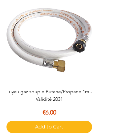
Tuyau gaz souple Butane/Propane 1m -
Validité 2031
Price
€6.00
Add to Cart