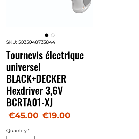
SKU: 5035048733844
Tournevis électrique
universel
BLACK+DECKER
Hexdriver 3,6V
BCRTA01-XJ
Regular Price
Sale Price
 €45.00 
€19.00
Quantity
*