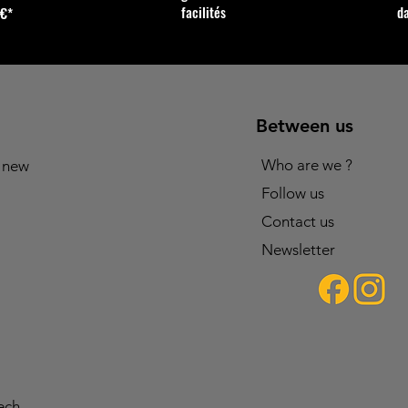
facilités
d
0€*
Between us
Who are we ?
 new
Follow us
Contact us
Newsletter
ech