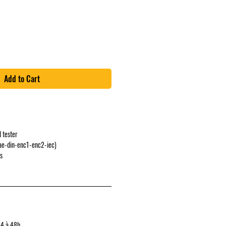
ice
Add to Cart
d tester
(sae-din-enc1-enc2-iec)
rs
24 à 48h