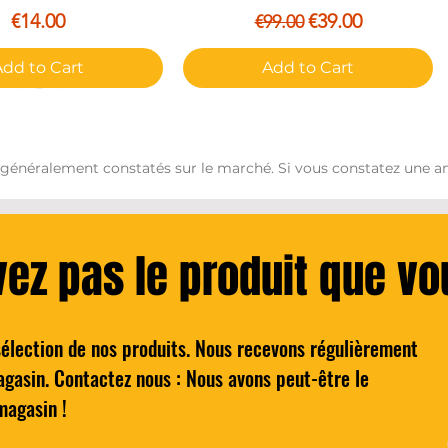
Price
Regular Price
Sale Price
€14.00
€39.00
€99.00
Add to Cart
Add to Cart
 généralement constatés sur le marché. Si vous constatez une an
vez pas le produit que v
sélection de nos produits. Nous recevons régulièrement
ydro 5 Lames de rasoir
Quick View
agasin. Contactez nous : Nous avons peut-être le
Homme Pack de 4
magasin !
Regular Price
Sale Price
€4.00
€8.00