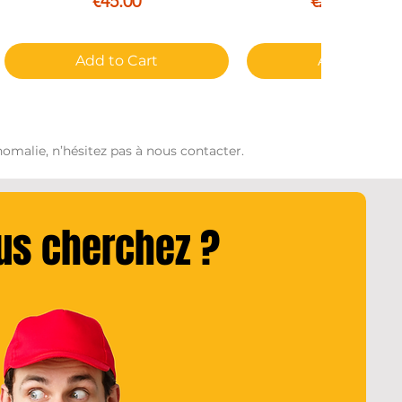
€45.00
€25.0
€29.99
Add to Cart
Add to Cart
omalie, n’hésitez pas à nous contacter.
ous cherchez ?