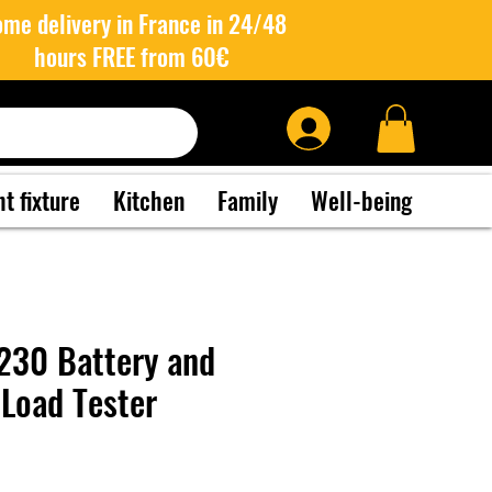
me delivery in France in 24/48
hours FREE from 60€
ht fixture
Kitchen
Family
Well-being
230 Battery and
 Load Tester