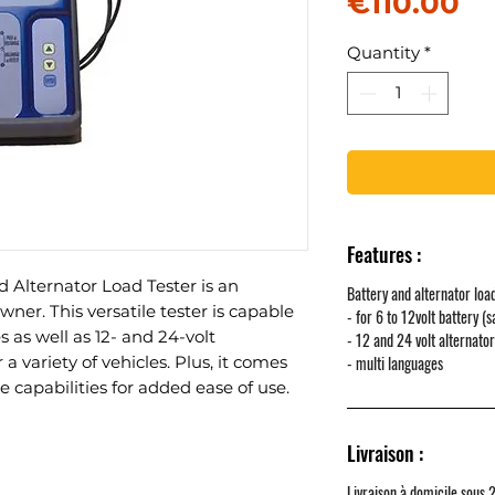
Pr
€110.00
Quantity
*
Features :
 Alternator Load Tester is an
Battery and alternator loa
owner. This versatile tester is capable
- for 6 to 12volt battery 
es as well as 12- and 24-volt
- 12 and 24 volt alternato
- multi languages
 a variety of vehicles. Plus, it comes
capabilities for added ease of use.
Livraison :
Livraison à domicile sous 