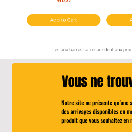
€6.00
Add to Cart
Les prix barrés correspondent aux prix
Vous ne trou
Notre site ne présente qu’une 
Cocktail - The BARTELEUR'S
Quick View
Wilkinson H
des arrivages disponibles en m
NEGRONI
pour 
produit que vous souhaitez en 
Price
€25.00