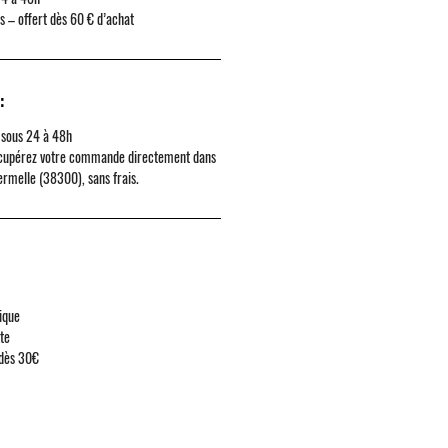
rs – offert dès 60 € d’achat
:
 sous 24 à 48h
cupérez votre commande directement dans
ermelle (38300)
, sans frais.
ique
ute
 dès 30€