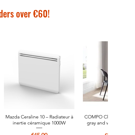
rders over €60!
Mazda Ceraline 10 – Radiateur à
Quick View
COMPO Classic straight
Quick View
inertie céramique 1000W
gray and white decor -
Price
Regular Pri
Sale 