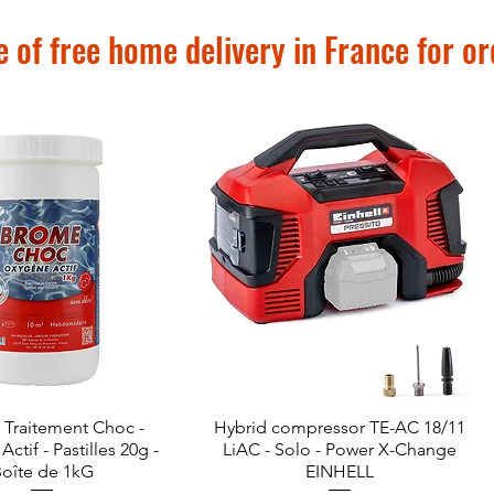
 of free home delivery in France for o
Traitement Choc -
Quick View
Hybrid compressor TE-AC 18/11
Quick View
ctif - Pastilles 20g -
LiAC - Solo - Power X-Change
oîte de 1kG
EINHELL