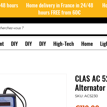
/48 hours
Home delivery in France in 24/48
Ho
hours FREE from 60€
nt
DIY
DIY
DIY
High-Tech
Home
Lig
CLAS AC 5
Alternator
SKU: AC5230