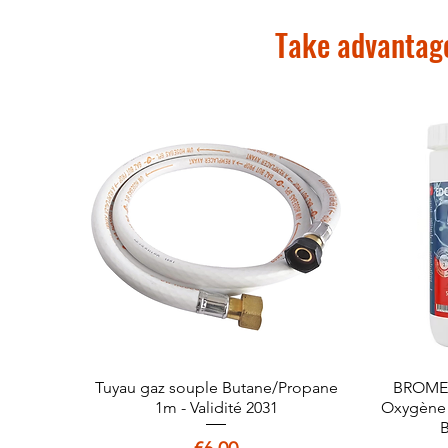
Take advantage
Tuyau gaz souple Butane/Propane
Quick View
BROME 
1m - Validité 2031
Oxygène A
B
Price