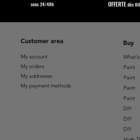
OFFERTE
sous 24/48h
dès 6
Customer area
Buy
My account
What's
My orders
Paint
My addresses
Paint
My payment methods
Paint
Paint
DIY
DIY
DIY
High-T