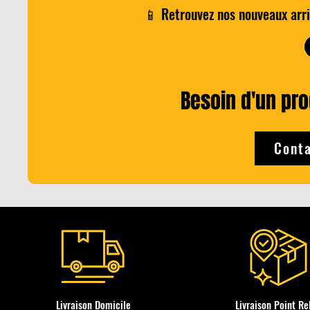
📱 Retrouvez nos nouveaux arri
Add to Cart
Besoin d'un prod
Conta
Livraison Domicile
Livraison Point Re