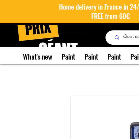
Home delivery in France in 24
FREE from 60€
What's new
Paint
Paint
Paint
Pai