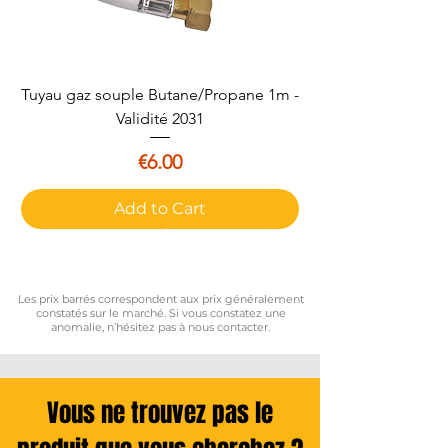
Tuyau gaz souple Butane/Propane 1m -
Validité 2031
Price
€6.00
Add to Cart
Les prix barrés correspondent aux prix généralement
constatés sur le marché. Si vous constatez une
anomalie, n’hésitez pas à nous contacter.
Vous ne trouvez pas le