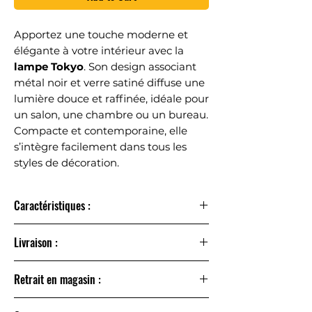
Apportez une touche moderne et
élégante à votre intérieur avec la
lampe Tokyo
. Son design associant
métal noir et verre satiné diffuse une
lumière douce et raffinée, idéale pour
un salon, une chambre ou un bureau.
Compacte et contemporaine, elle
s’intègre facilement dans tous les
styles de décoration.
Caractéristiques :
Type de produit :
Lampe à poser
Livraison :
Marque :
SAMPA HELIOS
Matières :
Métal et verre
Livraison à domicile sous 24 à 48h
Couleur :
Noir et satiné
Retrait en magasin :
Point relais sous 2 à 3 jours – offert dès 60 € d’achat
Type de culot :
G9 (ampoule non fournie)
Puissance max :
40 W – Compatible LED
Retrait en magasin gratuit sous 24 à 48h