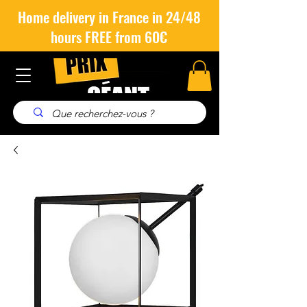
Home delivery in France in 24/48
hours FREE from 60€