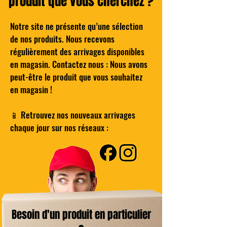
produit que vous cherchez ?
Notre site ne présente qu’une sélection
de nos produits. Nous recevons
Hybrid compressor TE-AC 18/11 LiAC -
COMPO Classic straight desk with gray
Cocktail - The BARTELEUR'S NEGRONI
Mazda Ceraline 10 – Radiateur à inertie
BROME Traitement Choc - Oxygène
Wilkinson Hydro 5 Lames de rasoir
régulièrement des arrivages disponibles
Actif - Pastilles 20g - Boîte de 1kG
Solo - Power X-Change EINHELL
and white decor - L 101 cm
pour Homme Pack de 4
céramique 1000W
en magasin. Contactez nous : Nous avons
Price
€25.00
peut-être le produit que vous souhaitez
Regular Price
Regular Price
Regular Price
Price
Price
Sale Price
Sale Price
Sale Price
€14.00
€45.00
€39.00
€25.00
€4.00
€99.00
€29.99
€8.00
en magasin !
Add to Cart
Add to Cart
Add to Cart
Add to Cart
Add to Cart
Add to Cart
📱 Retrouvez nos nouveaux arrivages
chaque jour sur nos réseaux :
Besoin d'un produit en particulier