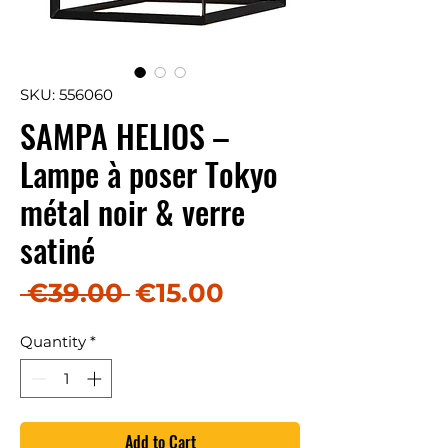
SKU: 556060
SAMPA HELIOS –
Lampe à poser Tokyo
métal noir & verre
satiné
Regular Price
Sale Price
 €39.00 
€15.00
Quantity
*
Add to Cart