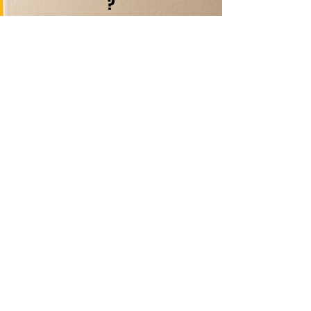
?
Contactez-nous
Livraison Domicile
sous 24/48h
Livraison Point Relais
OFFERTE
dès 60€*
Echanges & Retours facilités
Plus de 30 ans d’expertise
dans le déstockage