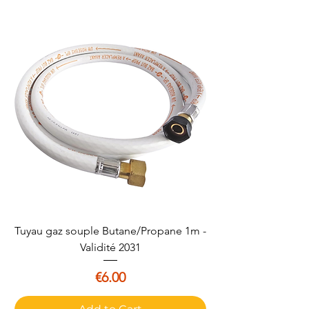
Tuyau gaz souple Butane/Propane 1m -
Validité 2031
Price
€6.00