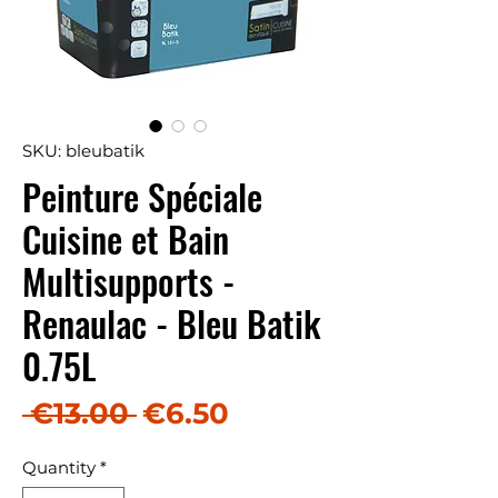
SKU: bleubatik
Peinture Spéciale
Cuisine et Bain
Multisupports -
Renaulac - Bleu Batik
0.75L
Regular Price
Sale Price
 €13.00 
€6.50
Quantity
*