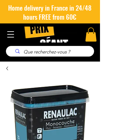
Home delivery in France in 24/48
hours FREE from 60€