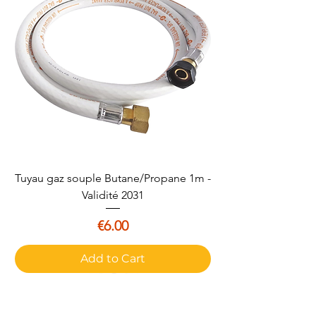
Tuyau gaz souple Butane/Propane 1m -
Validité 2031
Price
€6.00
Add to Cart