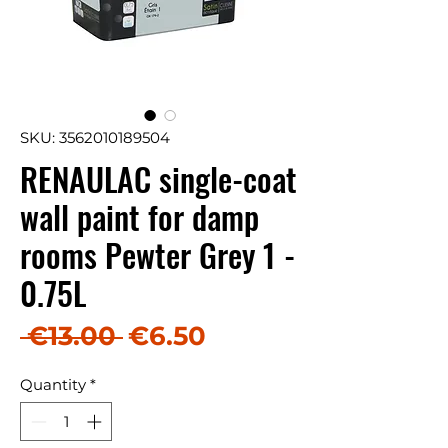
SKU: 3562010189504
RENAULAC single-coat
wall paint for damp
rooms Pewter Grey 1 -
0.75L
Regular Price
Sale Price
 €13.00 
€6.50
Quantity
*