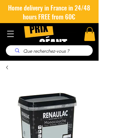
Home delivery in France in 24/48
hours FREE from 60€