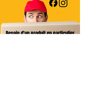
Besoin d'un produit en particulier
?
Contactez-nous
Livraison Domicile
sous 24/48h
Livraison Point Relais
OFFERTE
dès 60€*