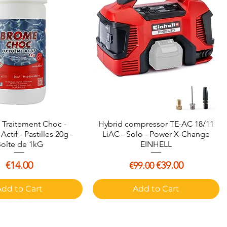
Traitement Choc -
Quick View
Hybrid compressor TE-AC 18/11
Quick View
ctif - Pastilles 20g -
LiAC - Solo - Power X-Change
oîte de 1kG
EINHELL
Price
Regular Price
Sale Price
€14.00
€39.00
€99.00
Add to Cart
Add to Cart