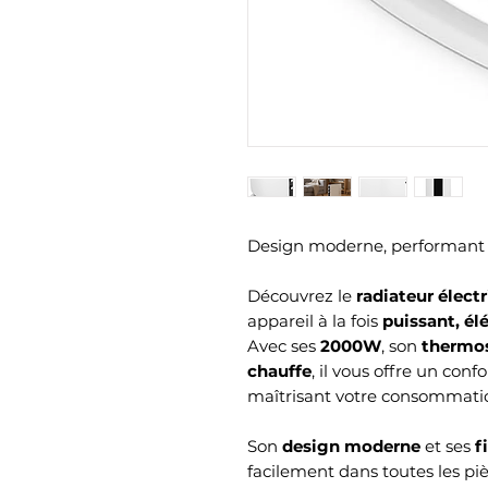
Design moderne, performant e
Découvrez le
radiateur élect
appareil à la fois
puissant, él
Avec ses
2000W
, son
thermos
chauffe
, il vous offre un con
maîtrisant votre consommatio
Son
design moderne
et ses
f
facilement dans toutes les pi