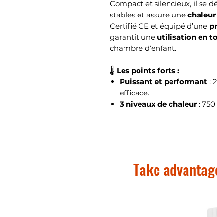
Compact et silencieux, il se d
stables et assure une
chaleu
Certifié CE et équipé d’une
pr
garantit une
utilisation en t
chambre d’enfant.
🌡️
Les points forts :
Puissant et performant
: 
efficace.
3 niveaux de chaleur
: 750
température à vos besoins.
Thermostat intégré
pour u
Silencieux
, idéal pour les
Haute sécurité
: arrêt aut
EMC, LVD, ERP, RoHS).
Take advantage
Design épuré et moderne
Montage simple sur pieds