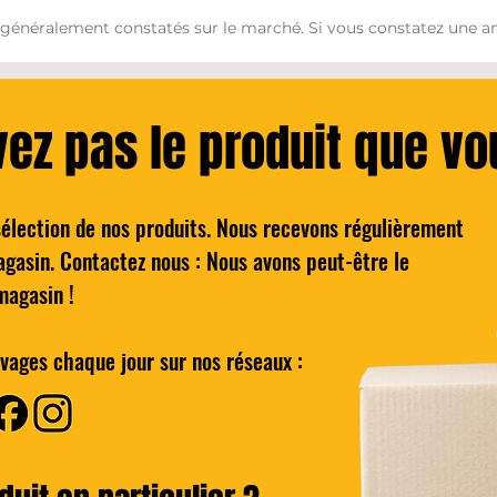
 généralement constatés sur le marché. Si vous constatez une an
vez pas le produit que v
sélection de nos produits. Nous recevons régulièrement
ydro 5 Lames de rasoir
Quick View
agasin. Contactez nous : Nous avons peut-être le
Homme Pack de 4
magasin !
Regular Price
Sale Price
€4.00
€8.00
vages chaque jour sur nos réseaux :
Add to Cart