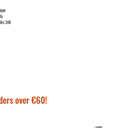
ique
ute
 dès 30€
rders over €60!