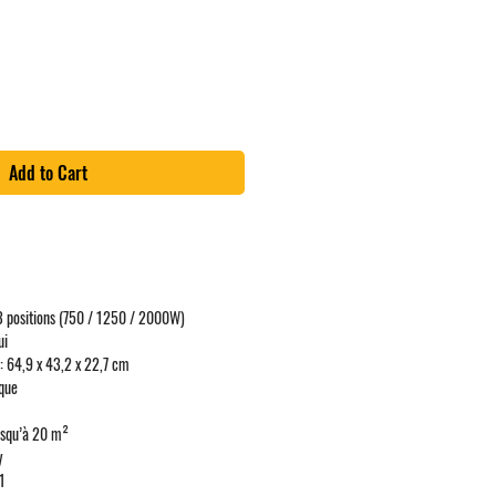
ice
Add to Cart
3 positions (750 / 1250 / 2000W)
ui
: 64,9 x 43,2 x 22,7 cm
ique
usqu’à 20 m²
y
1