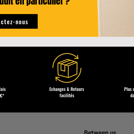
uit en particulier ?
ctez-nous
lais
Echanges & Retours
Plus 
facilités
d
0€*
Between us