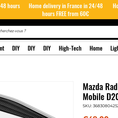
/48 hours
Home delivery in France in 24/48
Ho
hours FREE from 60€
nt
DIY
DIY
DIY
High-Tech
Home
Lig
Mazda Rad
Mobile D2
SKU: 3683080425