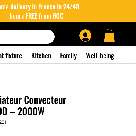
me delivery in France in 24/48
hours FREE from 60€
ht fixture
Kitchen
Family
Well-being
iateur Convecteur
0D – 2000W
221