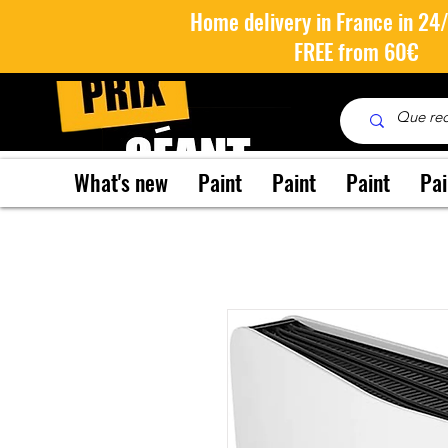
Home delivery in France in 24
FREE from 60€
What's new
Paint
Paint
Paint
Pai