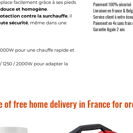
éplace facilement grâce à ses pieds
Paiement 100% sécurisé
r douce et homogène
.
Livraison en France & Belg
otection contre la surchauffe
, il
Service client à votre éco
Paiement en 4x sans frais
oute sécurité
, même dans une
Garantie légale 2 ans
2000W pour une chauffe rapide et
 / 1250 / 2000W pour adapter la
n réglage précis.
 chambres.
omatique en cas de surchauffe (CE,
 of free home delivery in France for o
: blanc et noir, discret et élégant.
 fixes
, sans installation nécessaire.