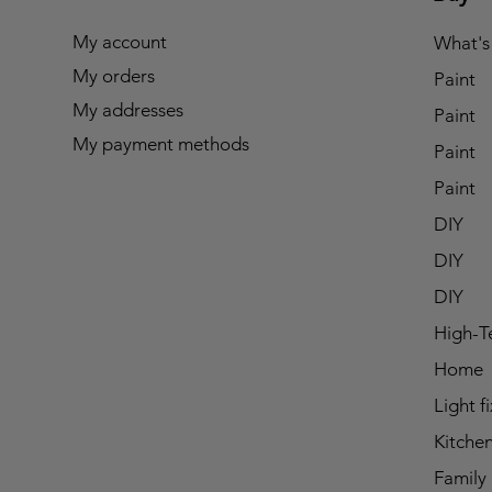
My account
What's
My orders
Paint
My addresses
Paint
My payment methods
Paint
Paint
DIY
DIY
DIY
High-T
Home
Light f
Kitche
Family