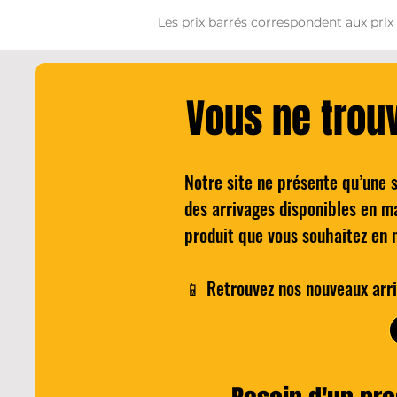
Les prix barrés correspondent aux prix
Vous ne trou
Notre site ne présente qu’une 
Cocktail - The BARTELEUR'S
Quick View
Wilkinson H
des arrivages disponibles en m
NEGRONI
pour 
produit que vous souhaitez en 
Price
€25.00
📱 Retrouvez nos nouveaux arri
Add to Cart