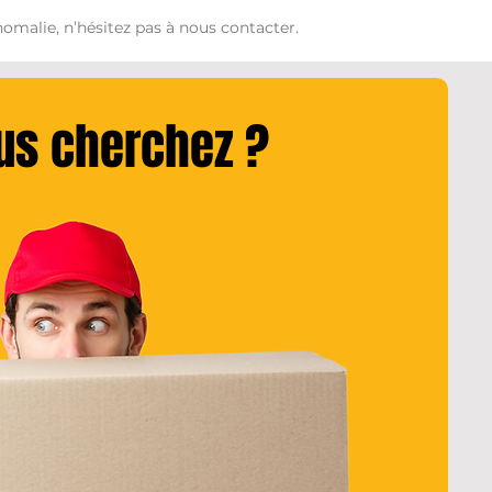
omalie, n’hésitez pas à nous contacter.
ous cherchez ?