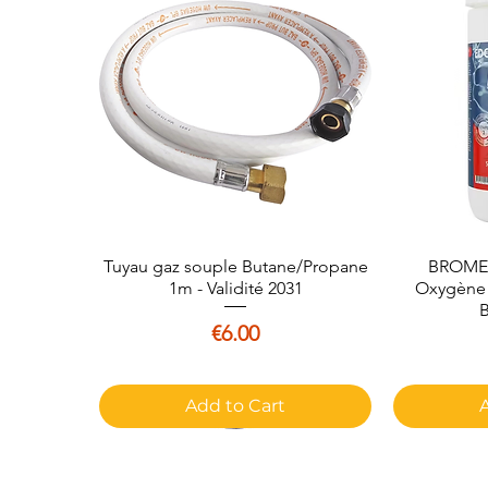
Tuyau gaz souple Butane/Propane
Quick View
BROME 
1m - Validité 2031
Oxygène A
B
Price
€6.00
Add to Cart