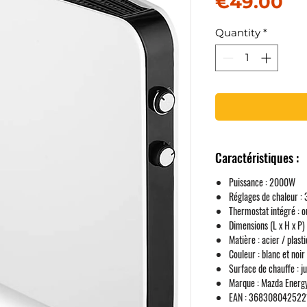
Pr
€49.00
Quantity
*
Caractéristiques :
Puissance
: 2000W
Réglages de chaleur
: 
Thermostat intégré
: o
Dimensions (L x H x P)
Matière
: acier / plast
Couleur
: blanc et noir
Surface de chauffe
: j
Marque
: Mazda Energ
EAN
: 368308042522