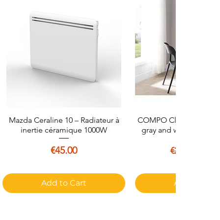
Mazda Ceraline 10 – Radiateur à
Quick View
COMPO Classic straight
Quick View
inertie céramique 1000W
gray and white decor -
Price
Regular Pri
Sale 
€45.00
€25.0
€29.99
Add to Cart
Add to Cart