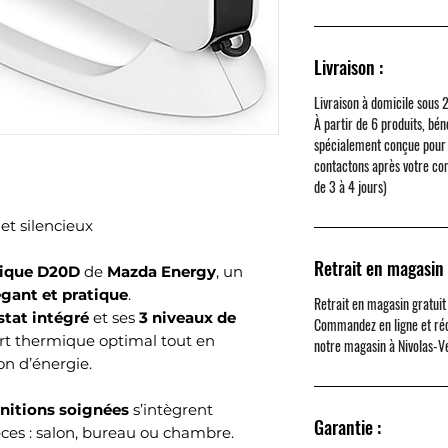
Livraison :
Livraison à domicile sous 
À partir de 6 produits, béné
spécialement conçue pour 
contactons après votre co
de 3 à 4 jours)
t silencieux
Retrait en magasin 
rique D20D
de
Mazda Energy
, un
égant et pratique
.
Retrait en magasin gratuit
tat intégré
et ses
3 niveaux de
Commandez en ligne et ré
fort thermique optimal tout en
notre magasin à
Nivolas-V
n d’énergie.
initions soignées
s’intègrent
Garantie :
èces : salon, bureau ou chambre.