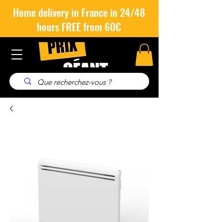
Home delivery in France in 24/48
hours FREE from 60€