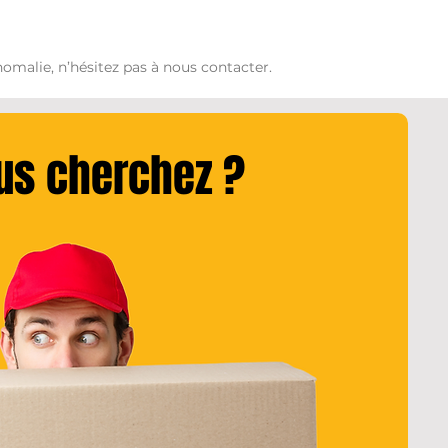
omalie, n’hésitez pas à nous contacter.
ous cherchez ?