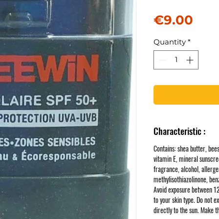
Pri
€9.00
Quantity
*
Characteristic :
Contains: shea butter, bee
vitamin E, mineral sunscree
fragrance, alcohol, allerg
methylisothiazolinone, be
Avoid exposure between 1
to your skin type. Do not e
directly to the sun. Make t