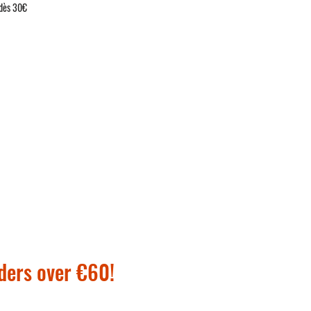
 dès 30€
rders over €60!