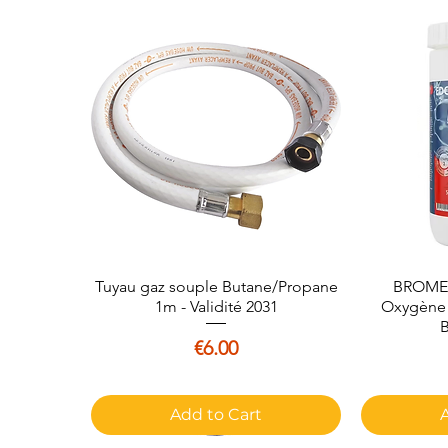
Tuyau gaz souple Butane/Propane
Quick View
BROME 
1m - Validité 2031
Oxygène A
B
Price
€6.00
Add to Cart