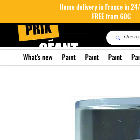
Home delivery in France in 24
FREE from 60€
What's new
Paint
Paint
Paint
Pai