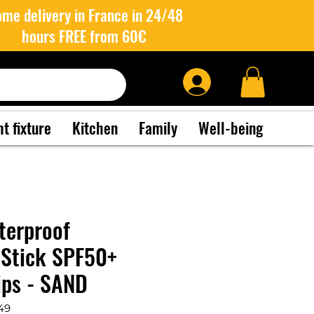
me delivery in France in 24/48
hours FREE from 60€
ht fixture
Kitchen
Family
Well-being
terproof
 Stick SPF50+
ips - SAND
49