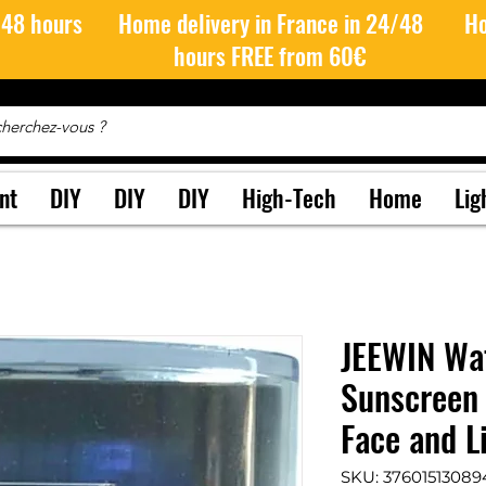
/48 hours
Home delivery in France in 24/48
Ho
hours FREE from 60€
nt
DIY
DIY
DIY
High-Tech
Home
Lig
JEEWIN Wa
Sunscreen
Face and L
SKU: 37601513089