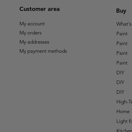
Customer area
Buy
My account
What's
My orders
Paint
My addresses
Paint
My payment methods
Paint
Paint
DIY
DIY
DIY
High-T
Home
Light f
Kitche