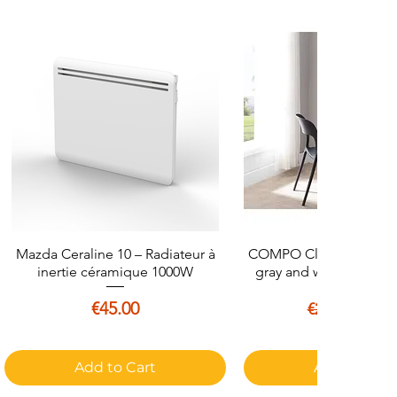
Mazda Ceraline 10 – Radiateur à
Quick View
COMPO Classic straight
Quick View
inertie céramique 1000W
gray and white decor -
Price
Regular Pri
Sale 
€45.00
€25.0
€29.99
Add to Cart
Add to Cart