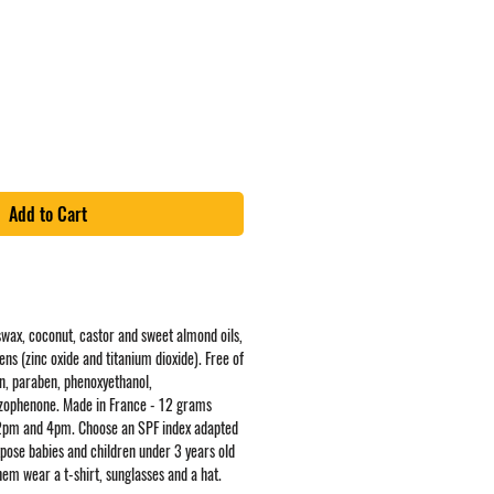
ce
Add to Cart
swax, coconut, castor and sweet almond oils,
ns (zinc oxide and titanium dioxide). Free of
en, paraben, phenoxyethanol,
nzophenone. Made in France - 12 grams
2pm and 4pm. Choose an SPF index adapted
xpose babies and children under 3 years old
hem wear a t-shirt, sunglasses and a hat.