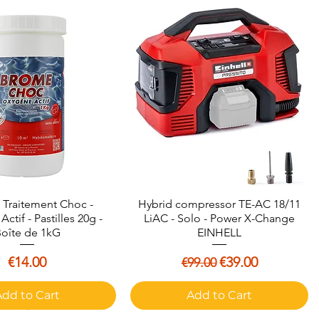
Traitement Choc -
Quick View
Hybrid compressor TE-AC 18/11
Quick View
ctif - Pastilles 20g -
LiAC - Solo - Power X-Change
oîte de 1kG
EINHELL
Price
Regular Price
Sale Price
€14.00
€39.00
€99.00
Add to Cart
Add to Cart