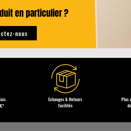
uit en particulier ?
ctez-nous
lais
Echanges & Retours
Plus 
facilités
d
0€*