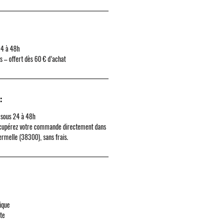
24 à 48h
rs – offert dès 60 € d’achat
:
 sous 24 à 48h
cupérez votre commande directement dans
ermelle (38300)
, sans frais.
ique
ute