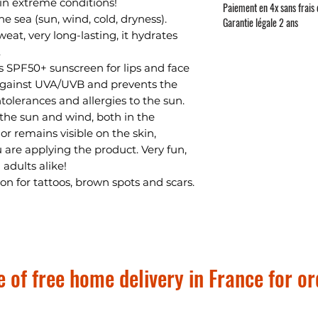
in extreme conditions!
Paiement en 4x sans frais
e sea (sun, wind, cold, dryness).
Garantie légale 2 ans
weat, very long-lasting, it hydrates
.
s SPF50+ sunscreen for lips and face
 against UVA/UVB and prevents the
tolerances and allergies to the sun.
o the sun and wind, both in the
r remains visible on the skin,
 are applying the product. Very fun,
 adults alike!
tion for tattoos, brown spots and scars.
 of free home delivery in France for o