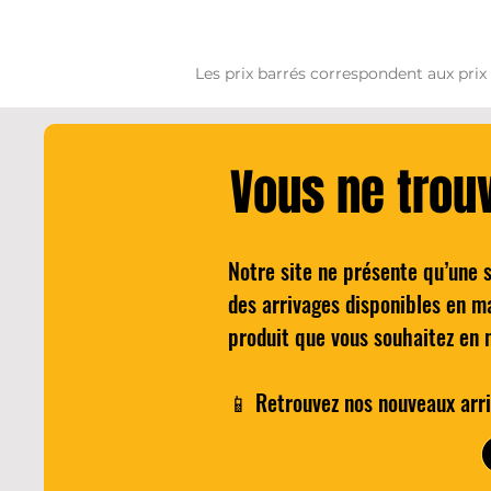
Les prix barrés correspondent aux prix
Vous ne trou
Notre site ne présente qu’une 
Cocktail - The BARTELEUR'S
Quick View
Wilkinson H
des arrivages disponibles en m
NEGRONI
pour 
produit que vous souhaitez en 
Price
€25.00
📱 Retrouvez nos nouveaux arri
Add to Cart