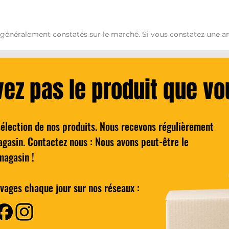
 généralement constatés sur le marché. Si vous constatez une an
vez pas le produit que v
sélection de nos produits. Nous recevons régulièrement
ydro 5 Lames de rasoir
Quick View
agasin. Contactez nous : Nous avons peut-être le
Homme Pack de 4
magasin !
Regular Price
Sale Price
€4.00
€8.00
vages chaque jour sur nos réseaux :
Add to Cart