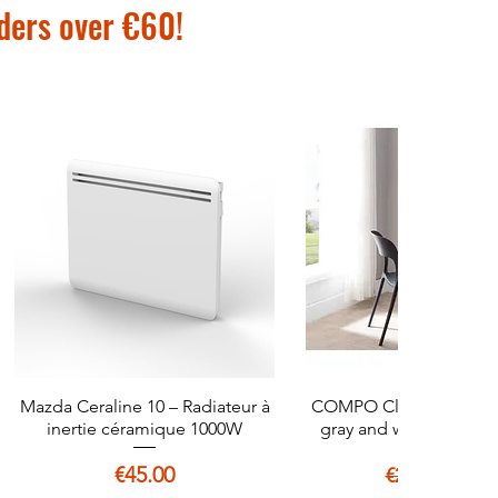
rders over €60!
Mazda Ceraline 10 – Radiateur à
Quick View
COMPO Classic straight
Quick View
inertie céramique 1000W
gray and white decor -
Price
Regular Pri
Sale 
€45.00
€25.0
€29.99