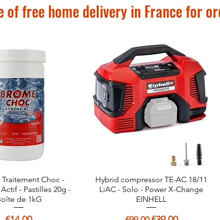
 of free home delivery in France for o
Traitement Choc -
Quick View
Hybrid compressor TE-AC 18/11
Quick View
ctif - Pastilles 20g -
LiAC - Solo - Power X-Change
oîte de 1kG
EINHELL
Price
Regular Price
Sale Price
€14.00
€39.00