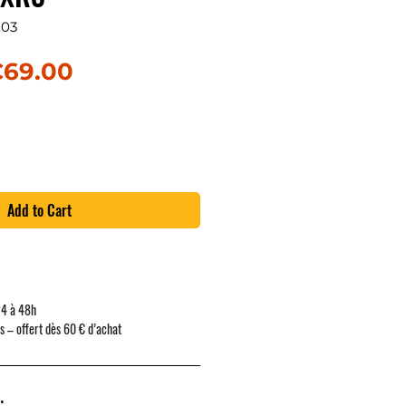
103
egular Price
Sale Price
69.00
Add to Cart
24 à 48h
rs – offert dès 60 € d’achat
: