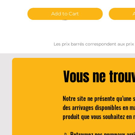
Add to Cart
Les prix barrés correspondent aux prix
Vous ne trou
Notre site ne présente qu’une 
Cocktail - The BARTELEUR'S
Quick View
Wilkinson H
des arrivages disponibles en m
NEGRONI
pour 
produit que vous souhaitez en 
Price
€25.00
📱 Retrouvez nos nouveaux arri