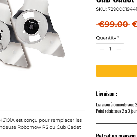
SKU: 7290001944
R
 €99.00 
€
Quantity
*
Livraison :
Livraison à domicile sous 
Point relais sous 2 à 3 jou
6101A est conçu pour remplacer les
 tondeuse Robomow RS ou Cub Cadet
Retrait en magasin 