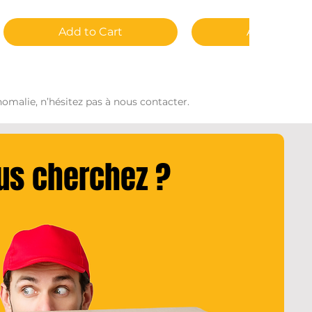
Add to Cart
Add to Cart
omalie, n’hésitez pas à nous contacter.
ous cherchez ?