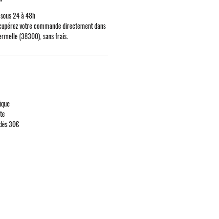
 sous 24 à 48h
cupérez votre commande directement dans
ermelle (38300)
, sans frais.
ique
ute
 dès 30€