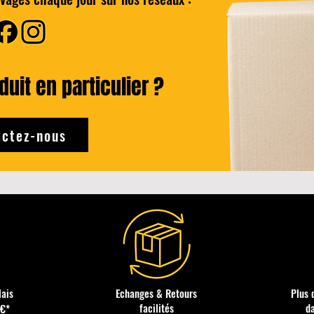
Add to Cart
uit en particulier ?
ctez-nous
lais
Echanges & Retours
Plus 
facilités
d
0€*