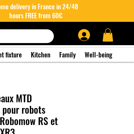
me delivery in France in 24/48
hours FREE from 60€
ht fixture
Kitchen
Family
Well-being
eaux MTD
pour robots
 Robomow RS et
 XR3