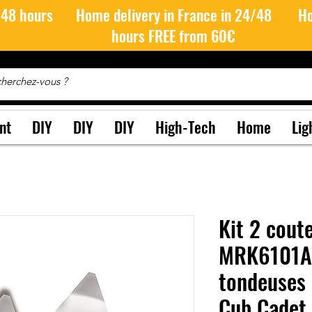
/48 hours
Home delivery in France in 24/48
Ho
hours FREE from 60€
nt
DIY
DIY
DIY
High-Tech
Home
Lig
Kit 2 cout
MRK6101A 
tondeuses
Cub Cadet