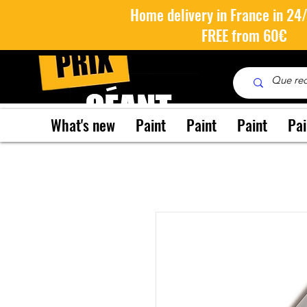
Home delivery in France in 24
FREE from 60€
What's new
Paint
Paint
Paint
Pai