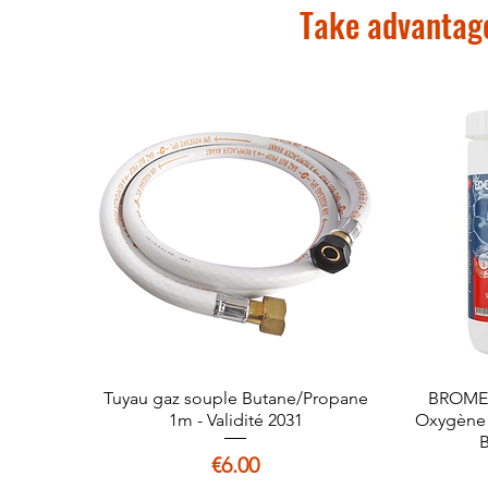
Take advantage
Tuyau gaz souple Butane/Propane
Quick View
BROME 
1m - Validité 2031
Oxygène A
B
Price
€6.00