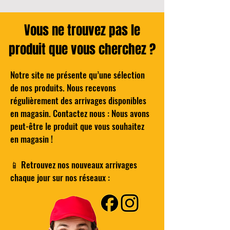
Vous ne trouvez pas le
produit que vous cherchez ?
Notre site ne présente qu’une sélection
de nos produits. Nous recevons
Hybrid compressor TE-AC 18/11 LiAC -
COMPO Classic straight desk with gray
Cocktail - The BARTELEUR'S NEGRONI
Mazda Ceraline 10 – Radiateur à inertie
BROME Traitement Choc - Oxygène
Wilkinson Hydro 5 Lames de rasoir
régulièrement des arrivages disponibles
Actif - Pastilles 20g - Boîte de 1kG
Solo - Power X-Change EINHELL
and white decor - L 101 cm
pour Homme Pack de 4
céramique 1000W
en magasin. Contactez nous : Nous avons
Price
€25.00
peut-être le produit que vous souhaitez
Regular Price
Regular Price
Regular Price
Price
Price
Sale Price
Sale Price
Sale Price
€14.00
€45.00
€39.00
€25.00
€4.00
€99.00
€29.99
€8.00
en magasin !
Add to Cart
Add to Cart
Add to Cart
Add to Cart
Add to Cart
Add to Cart
📱 Retrouvez nos nouveaux arrivages
chaque jour sur nos réseaux :