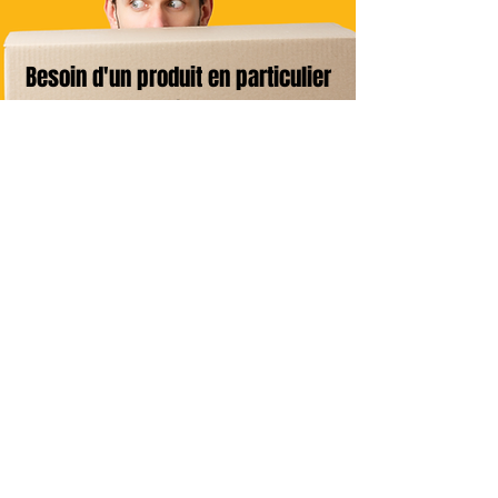
Besoin d'un produit en particulier
?
Contactez-nous
Livraison Domicile
sous 24/48h
Livraison Point Relais
OFFERTE
dès 60€*
Echanges & Retours facilités