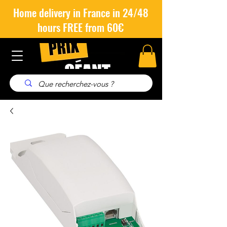
Home delivery in France in 24/48
hours FREE from 60€