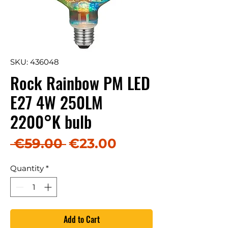
SKU: 436048
Rock Rainbow PM LED
E27 4W 250LM
2200°K bulb
Regular Price
Sale Price
 €59.00 
€23.00
Quantity
*
Add to Cart