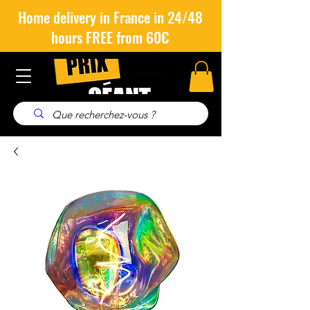
Home delivery in France in 24/48
hours FREE from 60€