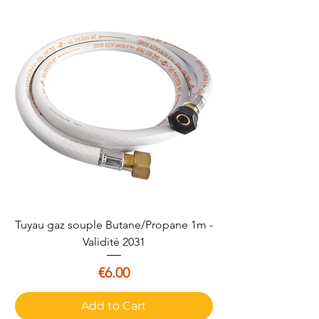
Tuyau gaz souple Butane/Propane 1m -
Validité 2031
Price
€6.00
Add to Cart