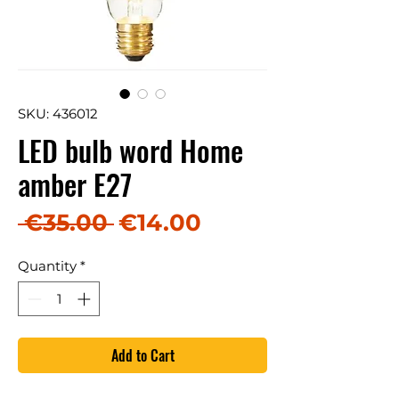
SKU: 436012
LED bulb word Home
amber E27
Regular Price
Sale Price
 €35.00 
€14.00
Quantity
*
Add to Cart