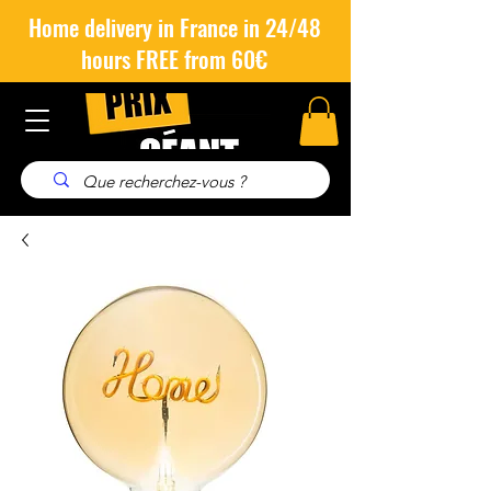
Home delivery in France in 24/48
hours FREE from 60€