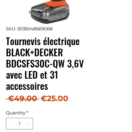
SKU: 5035048669068
Tournevis électrique
BLACK+DECKER
BDCSFS30C-QW 3,6V
avec LED et 31
accessoires
Regular Price
Sale Price
 €49.00 
€25.00
Quantity
*