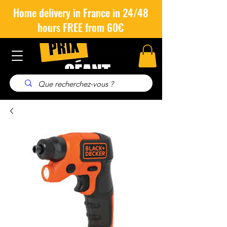
Home delivery in France in 24/48
hours FREE from 60€