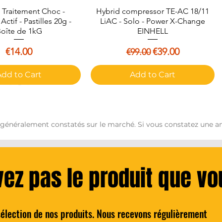
ssette
Traitement Choc -
Quick View
Hybrid compressor TE-AC 18/11
Quick View
er
ctif - Pastilles 20g -
LiAC - Solo - Power X-Change
oîte de 1kG
EINHELL
s :
Price
Regular Price
Sale Price
€14.00
€39.00
€99.00
s Joie (vendus séparément)
Add to Cart
Add to Cart
 généralement constatés sur le marché. Si vous constatez une an
vez pas le produit que v
sélection de nos produits. Nous recevons régulièrement
ydro 5 Lames de rasoir
Quick View