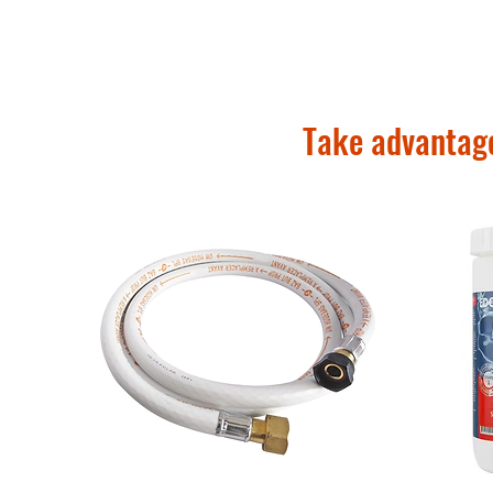
Marque : Joie
Modèle : Ramble™ Oyster
Utilisation : dès la naissan
Type : nacelle poussette
Dimensions & poids
Take advantage
Dimensions : 84,5 x 42 x 58
Poids : 2,85 kg
Confort
Nacelle entièrement inclin
Intérieur entièrement dou
Tissus doux, résistants et f
Couverture d’hiver amovib
Double poches intérieures 
Protection
Capote avec protection UPF
Capote extensible pour un 
Tissus hydrofuges pour pro
Praticité
Poignée de transport élégan