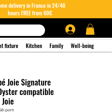
me delivery in France in 24/48
hours FREE from 60€
ht fixture
Kitchen
Family
Well-being
bé Joie Signature
yster compatible
 Joie
58-pont