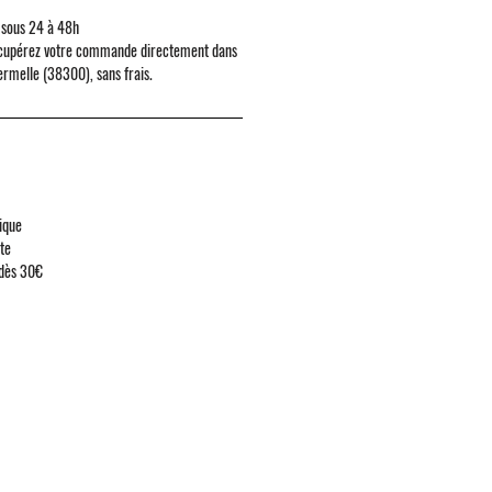
 sous 24 à 48h
cupérez votre commande directement dans
ermelle (38300)
, sans frais.
ique
ute
 dès 30€