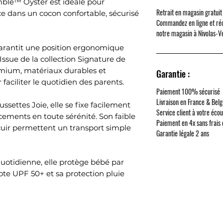
mble™ Oyster est idéale pour
Retrait en magasin gratuit
ce dans un cocon confortable, sécurisé
Commandez en ligne et ré
notre magasin à
Nivolas-V
garantit une position ergonomique
 Issue de la collection Signature de
emium, matériaux durables et
Garantie :
faciliter le quotidien des parents.
Paiement 100% sécurisé
Livraison en France & Belg
settes Joie, elle se fixe facilement
Service client à votre éco
ments en toute sérénité. Son faible
Paiement en 4x sans frais
 cuir permettent un transport simple
Garantie légale 2 ans
quotidienne, elle protège bébé par
ote UPF 50+ et sa protection pluie