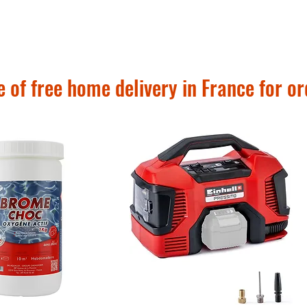
ce jusqu’à 9 kg
 of free home delivery in France for o
,5 cm
able (position ergonomique)
blé et rembourré
aciles à nettoyer
le pour garder bébé au chaud
pratiques
 50+ contre le soleil
accès facile à bébé
téger de la pluie
te en simili cuir